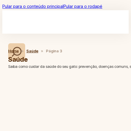
Pular para o conteúdo principal
Pular para o rodapé
Home
»
Saúde
»
Página 3
Saúde
Saiba como cuidar da saúde do seu gato: prevenção, doenças comuns, s