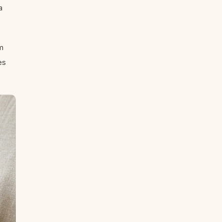
a
m
es