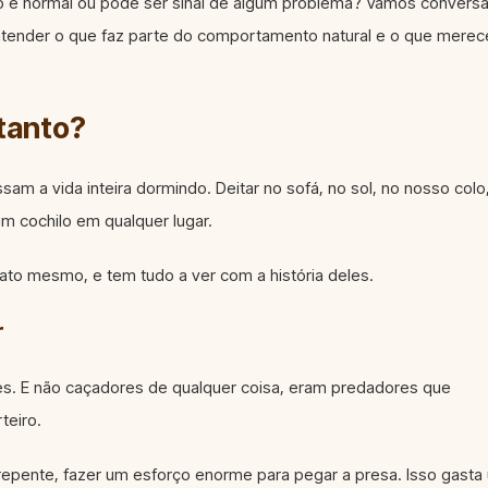
 é normal ou pode ser sinal de algum problema? Vamos conversa
entender o que faz parte do comportamento natural e o que merec
tanto?
m a vida inteira dormindo. Deitar no sofá, no sol, no nosso colo
um cochilo em qualquer lugar.
gato mesmo, e tem tudo a ver com a história deles.
r
es. E não caçadores de qualquer coisa, eram predadores que
teiro.
e repente, fazer um esforço enorme para pegar a presa. Isso gast