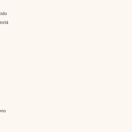
cido
está
á
ono