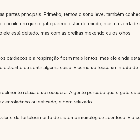
s partes principais. Primeiro, temos o sono leve, também conhe
 cochilo em que o gato parece estar dormindo, mas na verdade 
do ele está deitado, mas com as orelhas mexendo ou os olhos
s cardíacos e a respiração ficam mais lentos, mas ele ainda está
lho estranho ou sentir alguma coisa. É como se fosse um modo de
realmente relaxa e se recupera. A gente percebe que o gato est
ez enroladinho ou esticado, e bem relaxado.
ular e do fortalecimento do sistema imunológico acontece. É o s