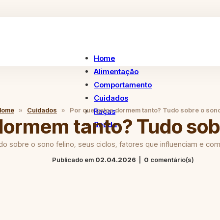
Home
Alimentação
Comportamento
Cuidados
Home
»
Cuidados
»
Por que gatos dormem tanto? Tudo sobre o sono 
Raças
dormem tanto? Tudo sobr
Saúde
 sobre o sono felino, seus ciclos, fatores que influenciam e com
Publicado em
02.04.2026
|
0
comentário(s)