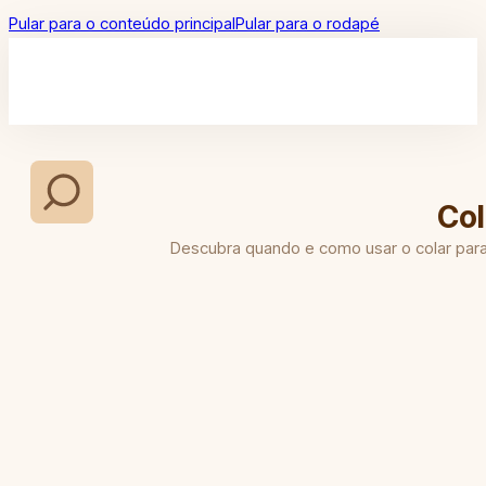
Pular para o conteúdo principal
Pular para o rodapé
Col
Descubra quando e como usar o colar para 